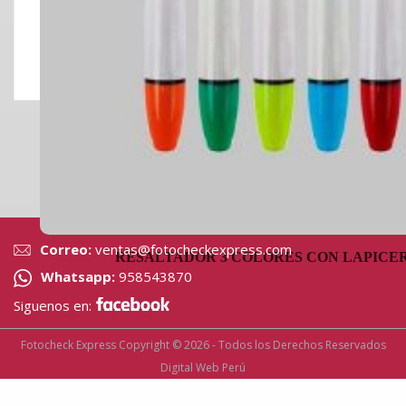
Correo:
ventas@fotocheckexpress.com
RESALTADOR 3 COLORES CON LAPICE
Whatsapp:
958543870
Siguenos en:
Fotocheck Express Copyright © 2026 - Todos los Derechos Reservados
Digital Web Perú