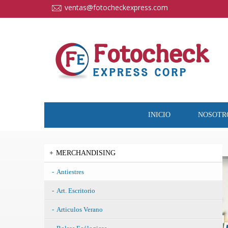
cccccc
ventas@fotocheckexpress.com
INICIO
NOSOTR
MERCHANDISING
Antiestres
Art. Escritorio
Articulos Verano