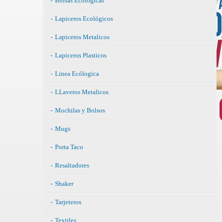
Bolsas Ecólogicas
Lapiceros Ecológicos
Lapiceros Metalicos
Lapiceros Plasticos
Linea Ecólogica
LLaveros Metalicos
Mochilas y Bolsos
Mugs
Porta Taco
Resaltadores
Shaker
Tarjeteros
Textiles