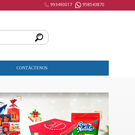
993490017
958543870
G
CONTÁCTENOS