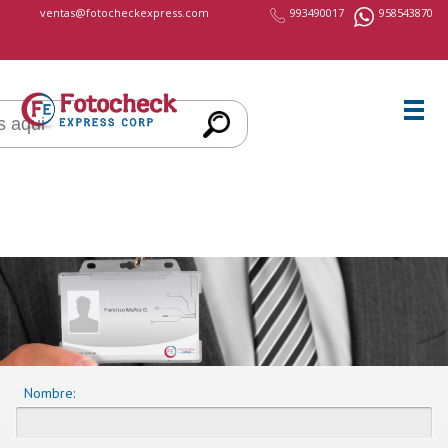
cccccc
ventas@fotocheckexpress.com
993490017
958543870
Nombre: