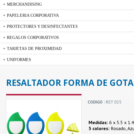
MERCHANDISING
PAPELERIA CORPORATIVA
PROTECTORES Y DESINFECTANTES
REGALOS CORPORATIVOS
TARJETAS DE PROXIMIDAD
UNIFORMES
RESALTADOR FORMA DE GOTA
CODIGO :
RST 025
Medidas:
6 x 5.5 x 1.4
5 colores:
Rosado, Azul