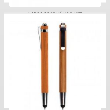
LAPICERO METÁLICO L108