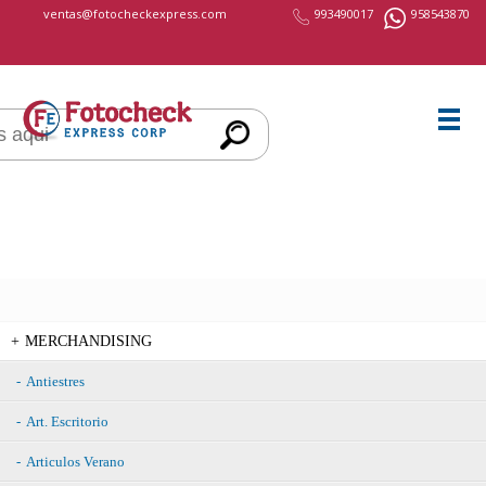
cccccc
ventas@fotocheckexpress.com
993490017
958543870
MERCHANDISING
Antiestres
Art. Escritorio
Articulos Verano