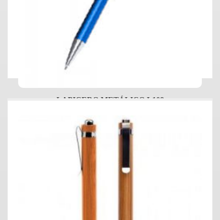
LAPICERO METÁLICO L108