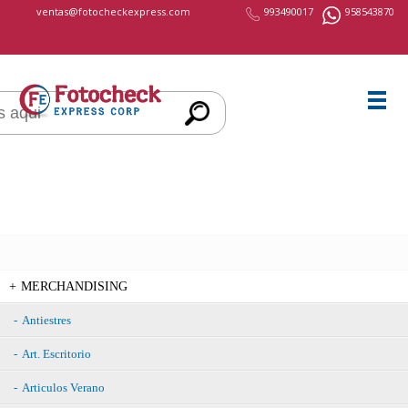
cccccc
ventas@fotocheckexpress.com
993490017
958543870
MERCHANDISING
Antiestres
Art. Escritorio
Articulos Verano