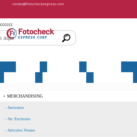
ventas@fotocheckexpress.com
cccccc
INICIO
NOSOTROS
PRODUCTOS
SERVICIOS
MERCHANDISING
CONTÁCTENOS
MERCHANDISING
Antiestres
Art. Escritorio
Articulos Verano