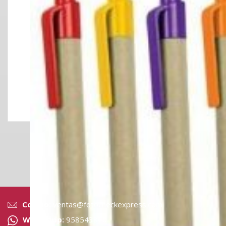
LAPICERO EC
Correo:
ventas@fotocheckexpress.com
Whatsapp:
958543870