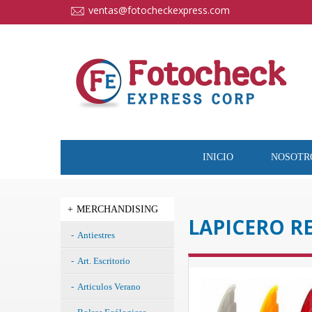
cccccc
ventas@fotocheckexpress.com
INICIO
NOSOTR
MERCHANDISING
LAPICERO RE
Antiestres
Art. Escritorio
Articulos Verano