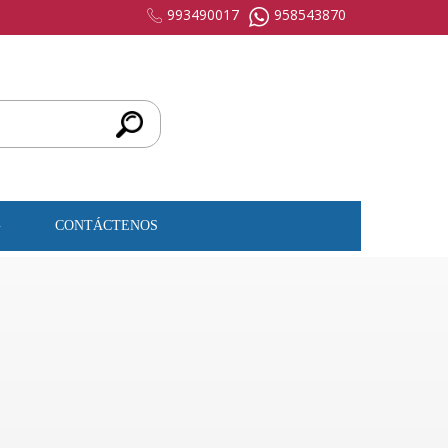
993490017
958543870
G
CONTÁCTENOS