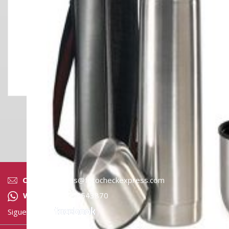
MUGS JARRO JM 00
Correo:
ventas@fotocheckexpress.com
Whatsapp:
958543870
Siguenos en: