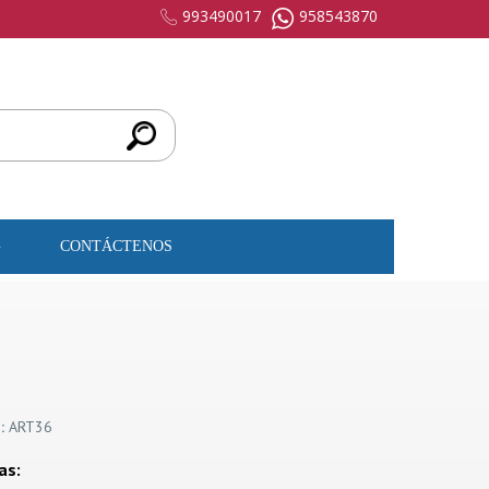
993490017
958543870
G
CONTÁCTENOS
:
ART36
as: