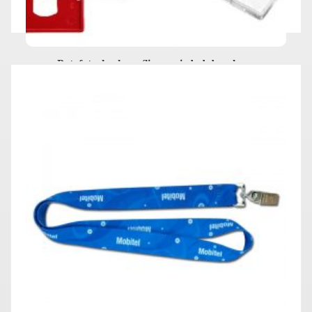
Potafotocheck acrílico variedad de colores