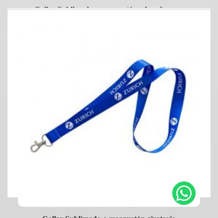
Collar Sublimado + mosquetón y break away