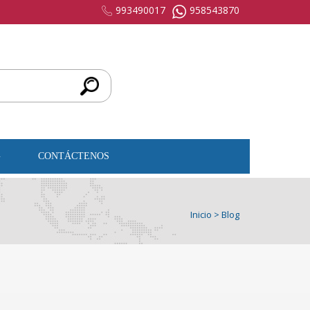
993490017
958543870
G
CONTÁCTENOS
Inicio
>
Blog