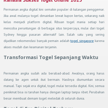
Permainan angka digital kini semakin populer di kalangan penggemar.
Jika awal mulanya togel dimainkan lewat kupon kertas, sekarang naik
kelas menjadi platform digital. Ribuan togel mania setiap hari
mencoba peruntungan di berbagai situs terpercaya, mulai dari togel
Sydney hingga pasaran alternatif lain. Salah satu yang sering
dijadikan rekomendasi banyak pemain adalah
togel singapore
karena
akses mudah dan keamanan terjamin.
Transformasi Togel Sepanjang Waktu
Permainan angka sudah ada berabad-abad. Awalnya, orang harus
datang ke agen untuk ikut bermain. Hasilnya diumumkan secara
manual. Tapi sejak era digital, togel mulai tersedia digital. Kini, semua
penikmat bisa isi taruhan hanya dengan laptop tanpa ribet. Perubahan
besar membuat demam togel meledak di seluruh dunia.