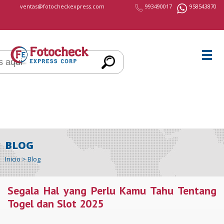
cccccc
ventas@fotocheckexpress.com
993490017
958543870
BLOG
Inicio
>
Blog
Segala Hal yang Perlu Kamu Tahu Tentang
Togel dan Slot 2025