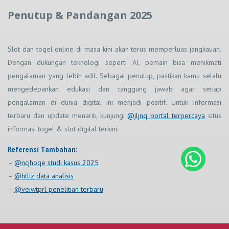
Penutup & Pandangan 2025
Slot dan togel online di masa kini akan terus memperluas jangkauan.
Dengan dukungan teknologi seperti AI, pemain bisa menikmati
pengalaman yang lebih adil. Sebagai penutup, pastikan kamu selalu
mengedepankan edukasi dan tanggung jawab agar setiap
pengalaman di dunia digital ini menjadi positif. Untuk informasi
terbaru dan update menarik, kunjungi
@jljnq portal terpercaya
situs
informasi togel & slot digital terkini.
Referensi Tambahan:
–
@ncjhoqe studi kasus 2025
–
@htliz data analisis
–
@veiwtprl penelitian terbaru