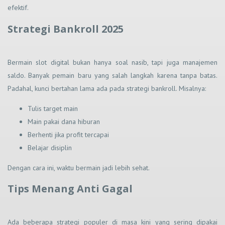
efektif.
Strategi Bankroll 2025
Bermain slot digital bukan hanya soal nasib, tapi juga manajemen
saldo. Banyak pemain baru yang salah langkah karena tanpa batas.
Padahal, kunci bertahan lama ada pada strategi bankroll. Misalnya:
Tulis target main
Main pakai dana hiburan
Berhenti jika profit tercapai
Belajar disiplin
Dengan cara ini, waktu bermain jadi lebih sehat.
Tips Menang Anti Gagal
Ada beberapa strategi populer di masa kini yang sering dipakai