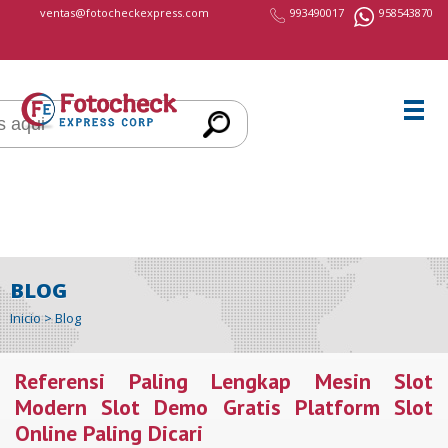
cccccc
ventas@fotocheckexpress.com
993490017
958543870
BLOG
Inicio
>
Blog
Referensi Paling Lengkap Mesin Slot
Modern Slot Demo Gratis Platform Slot
Online Paling Dicari