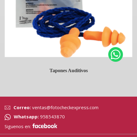
Tapones Auditivos
Correo:
ventas@fotocheckexpress.com
Whatsapp:
958543870
Siguenos en: