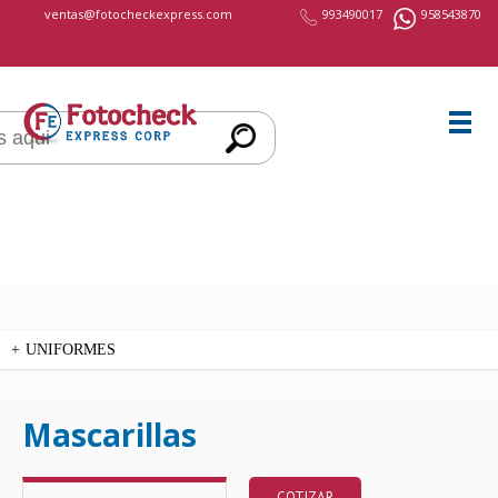
cccccc
ventas@fotocheckexpress.com
993490017
958543870
UNIFORMES
Mascarillas
COTIZAR