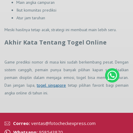
Main angka campuran
Ikut komunitas prediksi
Atur jam taruhan
Meski hasilnya tetap acak, strategi ini membuat main lebih seru.
Akhir Kata Tentang Togel Online
Game prediksi nomor di masa kini sudah berkembang pesat. Dengan
sistem canggih, pemain punya banyak pilihan kapan saja. Asalkan
pemain disiplin dalam menjaga emosi, togel bisa memberi hiburan.
Dan jangan lupa,
togel singapore
tetap pilihan favorit bagi pemain
angka online di tahun ini.
Correo:
ventas@fotocheckexpress.com
Whatsapp:
958543870